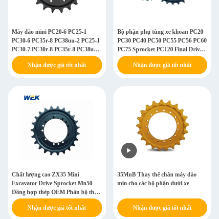
Máy đào mini PC20-6 PC25-1
Bộ phận phụ tùng xe khoan PC20
PC30-6 PC35r-8 PC38uu-2 PC25-1
PC30 PC40 PC50 PC55 PC56 PC60
PC30-7 PC30r-8 PC35r-8 PC38uu-
PC75 Sprocket PC120 Final Drive
2 20s-27-33111 Bộ phận máy đào
Sprocket
Nhận được giá tốt nhất
Nhận được giá tốt nhất
Bộ phận Sprocket Excavator
Sprocket Crawler
Chất lượng cao ZX35 Mini
35MnB Thay thế chân máy đào
Excavator Drive Sprocket Mn50
mịn cho các bộ phận dưới xe
Đồng hợp thép OEM Phân bộ thay
thế
Nhận được giá tốt nhất
Nhận được giá tốt nhất