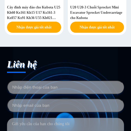
Cây đinh máy đào cho Kubota U25
U20 U20-3 Chuỗi Sprocket Mini
Kh60 Kx161 Kh15 U17 Kx161-3
Excavator Sprocket Undercarriage
Kx057 Kx91 Kh36 U55 Kh021
cho Kubota
Kh90 Kx41 Kx121
Nhận được giá tốt nhất
Nhận được giá tốt nhất
Liên hệ