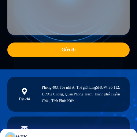
Gửi đi
Phòng 403, Tòa nhà A, Thế giới LingSHOW, Số 112,
Đường Citong, Quận Phong Trạch, Thành phố Tuyền
Địa chỉ
Châu, Tỉnh Phúc Kiến
stream@carrierrollers.com
Email