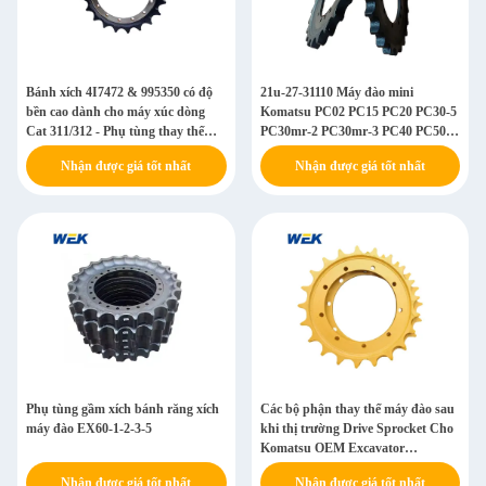
Bánh xích 4I7472 & 995350 có độ
21u-27-31110 Máy đào mini
bền cao dành cho máy xúc dòng
Komatsu PC02 PC15 PC20 PC30-5
Cat 311/312 - Phụ tùng thay thế
PC30mr-2 PC30mr-3 PC40 PC50
cấp OEM
PC60 PC60-5 PC75uu3 PC95r-2
Nhận được giá tốt nhất
Nhận được giá tốt nhất
PC60-7 Máy đinh
Phụ tùng gầm xích bánh răng xích
Các bộ phận thay thế máy đào sau
máy đào EX60-1-2-3-5
khi thị trường Drive Sprocket Cho
Komatsu OEM Excavator
Sprockets Sprocket Chain Kit
Nhận được giá tốt nhất
Nhận được giá tốt nhất