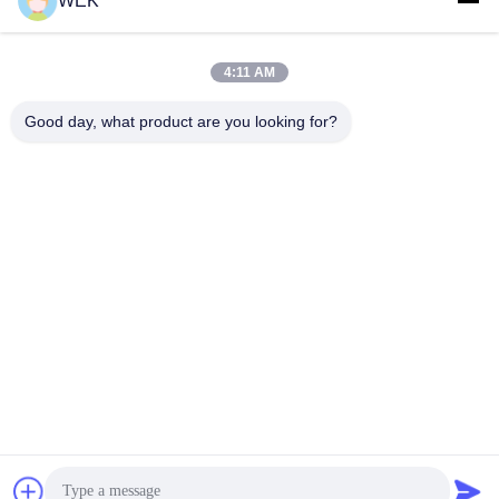
WEK
4:11 AM
0086-13615928112
Good day, what product are you looking for?
Điện thoại
Quanzhou Zhanhong Machinery Co., Ltd
Quanzhou Zhanhong Machinery Co., Ltd
nói chuyện ngay.