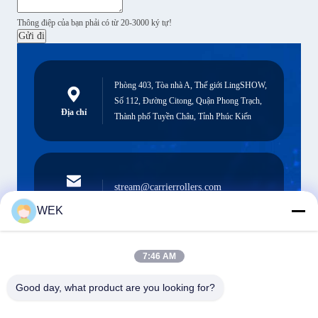
Thông điệp của bạn phải có từ 20-3000 ký tự!
Gửi đi
Phòng 403, Tòa nhà A, Thế giới LingSHOW,
Số 112, Đường Citong, Quận Phong Trạch,
Địa chỉ
Thành phố Tuyền Châu, Tỉnh Phúc Kiến
stream@carrierrollers.com
Email
WEK
7:46 AM
0086-13615928112
Điện thoại
Good day, what product are you looking for?