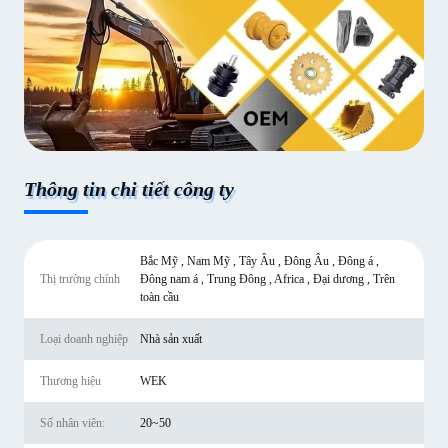
Thông tin chi tiết công ty
Bắc Mỹ , Nam Mỹ , Tây Âu , Đông Âu , Đông á ,
Thị trường chính
Đông nam á , Trung Đông , Africa , Đại dương , Trên
toàn cầu
Loại doanh nghiệp
Nhà sản xuất
Thương hiệu
WEK
Số nhân viên:
20~50