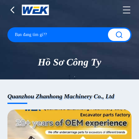
Hồ Sơ Công Ty
Quanzhou Zhanhong Machinery Co., Ltd