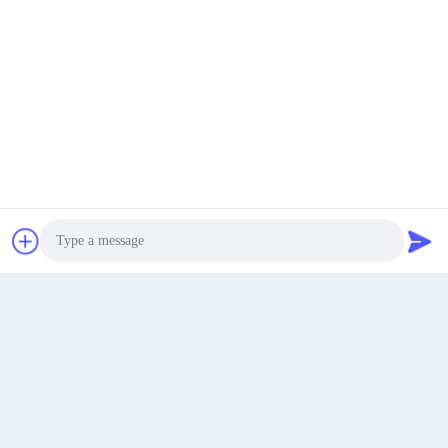
Sản Phẩm Tương Tự
Nhận được giá tốt nhất
nói chuyện ngay.
nói chuyện ngay.
Photo
Phụ tùng gầm xích bánh răng xích máy đào EX60-1-2-3-5
Video Call
Audio Call