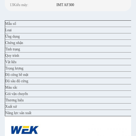
13Kiểu máy:
IMT AF300
Mẫu số
Loại
Ứng dụng
Chứng nhận
Tình trạng
Quy trình
Vật liệu
Trọng lượng
Độ cứng bề mặt
Độ sâu độ cứng
Màu sắc
Gói vận chuyển
Thương hiệu
Xuất xứ
Năng lực sản xuất