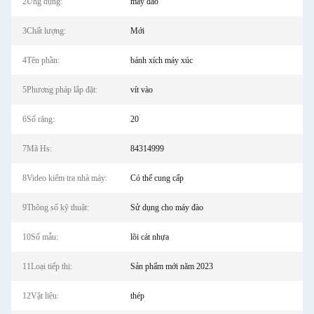
2Ứng dụng:
máy đào
3Chất lượng:
Mới
4Tên phần:
bánh xích máy xúc
5Phương pháp lắp đặt:
vít vào
6Số răng:
20
7Mã Hs:
84314999
8Video kiểm tra nhà máy:
Có thể cung cấp
9Thông số kỹ thuật:
Sử dụng cho máy đào
10Số mẫu:
lõi cát nhựa
11Loại tiếp thị:
Sản phẩm mới năm 2023
12Vật liệu:
thép