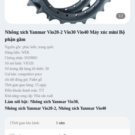
1
/
2
Nhông xích Yanmar Vio20-2 Vio30 Vio40 Máy xúc mini Bộ
phận gầm
Nguồn gốc: phúc kiến, trung quốc
Hàng hiệu: WEK
Chứng nhận: ISO9001
Số mô hình: VIO20
Số lượng đặt hàng tối thiểu: 50
Giá bán: competitive price
chi tiết đóng gói: Pallet gỗ
Thời gian giao hàng: 15 ngày
Điều khoản thanh toán: T/T
Khả năng cung cấp: Nhà sản xuất
Làm nổi bật:
Nhông xích Yanmar Vio30
,
Nhông xích Yanmar Vio20-2
,
Nhông xích Yanmar Vio40
1Thời gian bảo hành:
1 năm