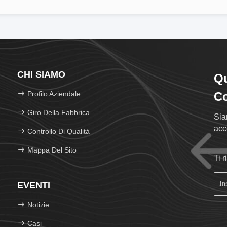
CHI SIAMO
Q
Profilo Aziendale
Co
Giro Della Fabbrica
Sia
acc
Controllo Di Qualità
Mappa Del Sito
Ti 
EVENTI
Notizie
Casi