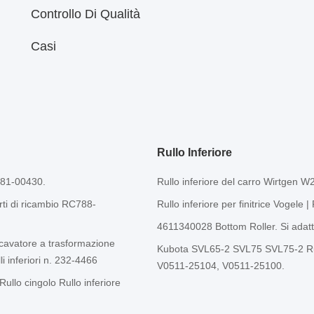
Controllo Di Qualità
Casi
Rullo Inferiore
181-00430.
Rullo inferiore del carro Wirtgen
rti di ricambio RC788-
Rullo inferiore per finitrice Vogel
4611340028 Bottom Roller. Si adat
scavatore a trasformazione
Kubota SVL65-2 SVL75 SVL75-2 Rull
li inferiori n. 232-4466
V0511-25104, V0511-25100.
ullo cingolo Rullo inferiore