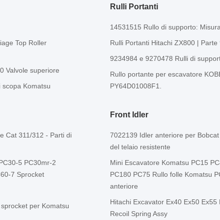
Rulli Portanti
14531515 Rullo di supporto: Misu
iage Top Roller
Rulli Portanti Hitachi ZX800 | Par
9234984 e 9270478 Rulli di support
 Valvole superiore
Rullo portante per escavatore K
di scopa Komatsu
PY64D01008F1.
Front Idler
 Cat 311/312 - Parti di
7022139 Idler anteriore per Bobca
del telaio resistente
 PC30-5 PC30mr-2
Mini Escavatore Komatsu PC15 
0-7 Sprocket
PC180 PC75 Rullo folle Komatsu 
anteriore
Hitachi Excavator Ex40 Ex50 Ex55 
o sprocket per Komatsu
Recoil Spring Assy