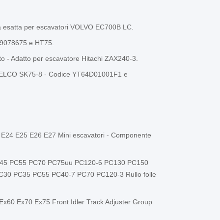
ra esatta per escavatori VOLVO EC700B LC.
te 9078675 e HT75.
o - Adatto per escavatore Hitachi ZAX240-3.
OBELCO SK75-8 - Codice YT64D01001F1 e
t E24 E25 E26 E27 Mini escavatori - Componente
PC45 PC55 PC70 PC75uu PC120-6 PC130 PC150
PC30 PC35 PC55 PC40-7 PC70 PC120-3 Rullo folle
Ex60 Ex70 Ex75 Front Idler Track Adjuster Group