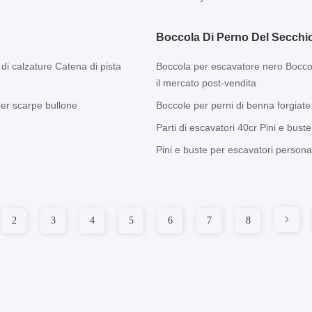
Boccola Di Perno Del Secchi
i calzature Catena di pista
Boccola per escavatore nero Bocco
il mercato post-vendita
per scarpe bullone
Boccole per perni di benna forgiate
Parti di escavatori 40cr Pini e bust
Pini e buste per escavatori personali
2
3
4
5
6
7
8