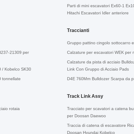
Parti di mini escavatori Ex60-1 Ex10
Hitachi Escavatori Idler anteriore
Traccianti
Gruppo pattino cingolo sottocarro 
RB237-21309 per
Calzature per escavatori WEK per 
Calzature da pista di acciaio Bulld
60 / Kobelco SK30
Link Con Gruppo di Acciaio Pads
0 tonnellate
D4E 760Mm Bulldozer Scarpa da pis
Track Link Assy
iaio rotaia
Tracciato per scavatori a catena b
per Doosan Daewoo
Traccia di catena di escavatore Ric
Doosan Hyundai Kobelco