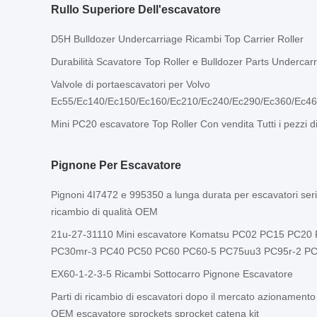
Rullo Superiore Dell'escavatore
D5H Bulldozer Undercarriage Ricambi Top Carrier Roller
Durabilità Scavatore Top Roller e Bulldozer Parts Undercarr
Valvole di portaescavatori per Volvo
Ec55/Ec140/Ec150/Ec160/Ec210/Ec240/Ec290/Ec360/Ec460
Mini PC20 escavatore Top Roller Con vendita Tutti i pezzi 
Pignone Per Escavatore
Pignoni 4I7472 e 995350 a lunga durata per escavatori serie
ricambio di qualità OEM
21u-27-31110 Mini escavatore Komatsu PC02 PC15 PC20
PC30mr-3 PC40 PC50 PC60 PC60-5 PC75uu3 PC95r-2 PC6
EX60-1-2-3-5 Ricambi Sottocarro Pignone Escavatore
Parti di ricambio di escavatori dopo il mercato azionament
OEM escavatore sprockets sprocket catena kit