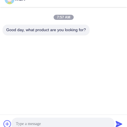
sprocket per Komatsu OEM escavatore sprockets sprocket
catena kit
7:57 AM
Ora chiacchieri
Good day, what product are you looking for?
Contatto
Ottenga il migliore prezzo
Ora chiacchieri
Ora chiacchieri