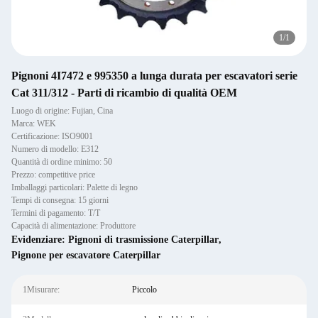
1
/
1
Pignoni 4I7472 e 995350 a lunga durata per escavatori serie
Cat 311/312 - Parti di ricambio di qualità OEM
Luogo di origine: Fujian, Cina
Marca: WEK
Certificazione: ISO9001
Numero di modello: E312
Quantità di ordine minimo: 50
Prezzo: competitive price
Imballaggi particolari: Palette di legno
Tempi di consegna: 15 giorni
Termini di pagamento: T/T
Capacità di alimentazione: Produttore
Evidenziare:
Pignoni di trasmissione Caterpillar
,
Pignone per escavatore Caterpillar
1Misurare:
Piccolo