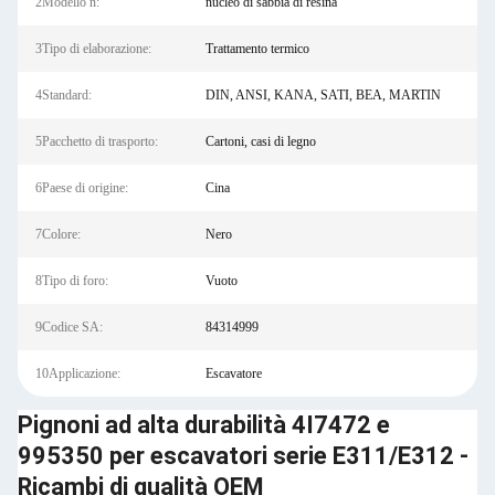
2Modello n:
nucleo di sabbia di resina
3Tipo di elaborazione:
Trattamento termico
4Standard:
DIN, ANSI, KANA, SATI, BEA, MARTIN
5Pacchetto di trasporto:
Cartoni, casi di legno
6Paese di origine:
Cina
7Colore:
Nero
8Tipo di foro:
Vuoto
9Codice SA:
84314999
10Applicazione:
Escavatore
Pignoni ad alta durabilità 4I7472 e
995350 per escavatori serie E311/E312 -
Ricambi di qualità OEM