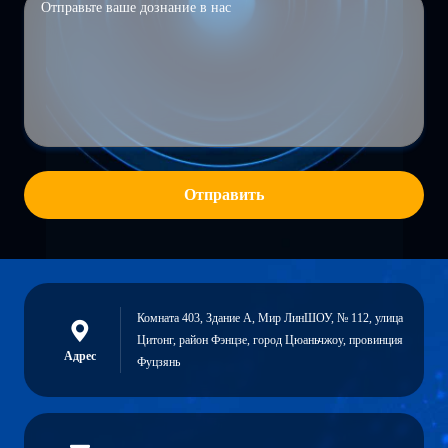
Отправить
Комната 403, Здание А, Мир ЛинШОУ, № 112, улица
Цитонг, район Фэнцзе, город Цюаньчжоу, провинция
Адрес
Фуцзянь