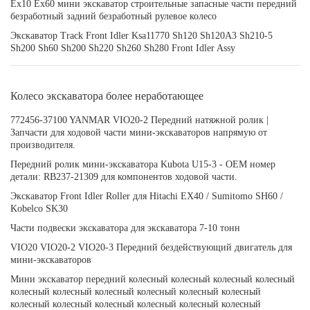
Ex10 Ex60 мини экскаватор строительные запасные части передний
безработный задний безработный рулевое колесо
Экскаватор Track Front Idler Ksa11770 Sh120 Sh120A3 Sh210-5
Sh200 Sh60 Sh200 Sh220 Sh260 Sh280 Front Idler Assy
Колесо экскаватора более неработающее
772456-37100 YANMAR VIO20-2 Передний натяжной ролик |
Запчасти для ходовой части мини-экскаваторов напрямую от
производителя.
Передний ролик мини-экскаватора Kubota U15-3 - OEM номер
детали: RB237-21309 для компонентов ходовой части.
Экскаватор Front Idler Roller для Hitachi EX40 / Sumitomo SH60 /
Kobelco SK30
Части подвески экскаватора для экскаватора 7-10 тонн
VIO20 VIO20-2 VIO20-3 Передний бездействующий двигатель для
мини-экскаваторов
Мини экскаватор передний колесный колесный колесный колесный
колесный колесный колесный колесный колесный колесный
колесный колесный колесный колесный колесный колесный