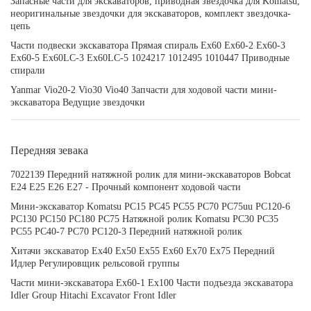
Запасные части для экскаваторов, приводная звездочка для Komatsu,
неоригинальные звездочки для экскаваторов, комплект звездочка-
цепь
Части подвески экскаватора Прямая спираль Ex60 Ex60-2 Ex60-3
Ex60-5 Ex60LC-3 Ex60LC-5 1024217 1012495 1010447 Приводные
спирали
Yanmar Vio20-2 Vio30 Vio40 Запчасти для ходовой части мини-
экскаватора Ведущие звездочки
Передняя зевака
7022139 Передний натяжной ролик для мини-экскаваторов Bobcat
E24 E25 E26 E27 - Прочный компонент ходовой части
Мини-экскаватор Komatsu PC15 PC45 PC55 PC70 PC75uu PC120-6
PC130 PC150 PC180 PC75 Натяжной ролик Komatsu PC30 PC35
PC55 PC40-7 PC70 PC120-3 Передний натяжной ролик
Хитачи экскаватор Ex40 Ex50 Ex55 Ex60 Ex70 Ex75 Передний
Идлер Регулировщик рельсовой группы
Части мини-экскаватора Ex60-1 Ex100 Части подъезда экскаватора
Idler Group Hitachi Excavator Front Idler