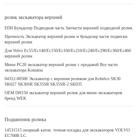
ролик экскаватора верхний
D5H Бульдозер Подводная часть Запчасти верхний подводной ролик
Прочность Экскаватор верхний ролик и бульдозер части подвески
верхний ролик
Для Volvo Ec55/Ec140/Ec150/Ec160/Ec210/Ec240/Ec290/Ec360/Ec460
верхний ролик
Мини PC20 экскаватор верхний ролик с продажей Все части
экскаватора Komatsu
04312-00500 Экскаватор с верхним роликом для Kobelco SK30
SK027 SK30SR SK35SR SK35SR-2 SK035
OEM DH150 экскаватор верхний ролик для мини-экскаваторов
бренд WEK
Подшипник ролика
14531515 опорный каток: точная посадка для экскаваторов VOLVO
EC700B LC.