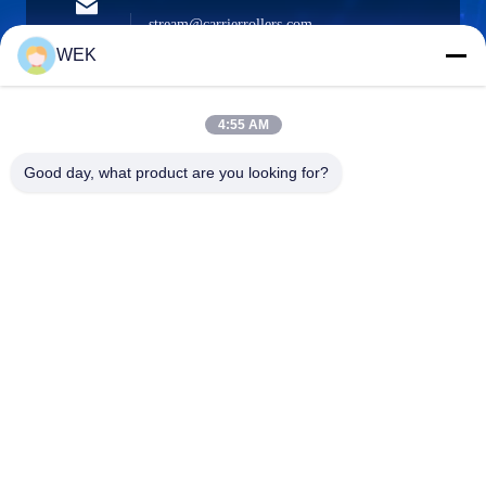
stream@carrierrollers.com
Электронная
почта
WEK
4:55 AM
0086-13615928112
Good day, what product are you looking for?
Телефон
Quanzhou Zhanhong Machinery Co., Ltd