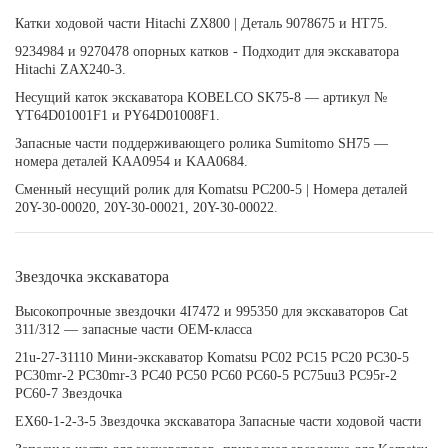
Катки ходовой части Hitachi ZX800 | Деталь 9078675 и HT75.
9234984 и 9270478 опорных катков - Подходит для экскаватора
Hitachi ZAX240-3.
Несущий каток экскаватора KOBELCO SK75-8 — артикул №
YT64D01001F1 и PY64D01008F1.
Запасные части поддерживающего ролика Sumitomo SH75 —
номера деталей KAA0954 и KAA0684.
Сменный несущий ролик для Komatsu PC200-5 | Номера деталей
20Y-30-00020, 20Y-30-00021, 20Y-30-00022.
Звездочка экскаватора
Высокопрочные звездочки 4I7472 и 995350 для экскаваторов Cat
311/312 — запасные части OEM-класса
21u-27-31110 Мини-экскаватор Komatsu PC02 PC15 PC20 PC30-5
PC30mr-2 PC30mr-3 PC40 PC50 PC60 PC60-5 PC75uu3 PC95r-2
PC60-7 Звездочка
EX60-1-2-3-5 Звездочка экскаватора Запасные части ходовой части