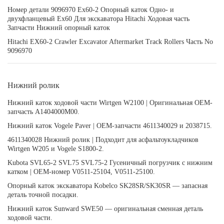
Номер детали 9096970 Ex60-2 Опорный каток Одно- и
двухфланцевый Ex60 Для экскаватора Hitachi Ходовая часть
Запчасти Нижний опорный каток
Hitachi EX60-2 Crawler Excavator Aftermarket Track Rollers Часть No
9096970
Нижний ролик
Нижний каток ходовой части Wirtgen W2100 | Оригинальная OEM-
запчасть A1404000M00.
Нижний каток Vogele Paver | OEM-запчасти 4611340029 и 2038715.
4611340028 Нижний ролик | Подходит для асфальтоукладчиков
Wirtgen W205 и Vogele S1800-2.
Kubota SVL65-2 SVL75 SVL75-2 Гусеничный погрузчик с нижним
катком | OEM-номер V0511-25104, V0511-25100.
Опорный каток экскаватора Kobelco SK28SR/SK30SR — запасная
деталь точной посадки.
Нижний каток Sunward SWE50 — оригинальная сменная деталь
ходовой части.