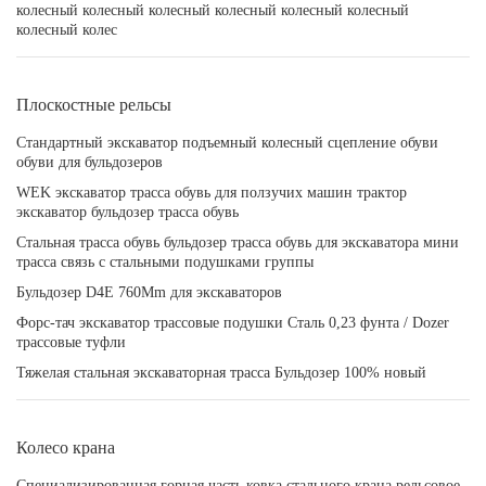
колесный колесный колесный колесный колесный колесный
колесный колес
Плоскостные рельсы
Стандартный экскаватор подъемный колесный сцепление обуви
обуви для бульдозеров
WEK экскаватор трасса обувь для ползучих машин трактор
экскаватор бульдозер трасса обувь
Стальная трасса обувь бульдозер трасса обувь для экскаватора мини
трасса связь с стальными подушками группы
Бульдозер D4E 760Mm для экскаваторов
Форс-тач экскаватор трассовые подушки Сталь 0,23 фунта / Dozer
трассовые туфли
Тяжелая стальная экскаваторная трасса Бульдозер 100% новый
Колесо крана
Специализированная горная часть ковка стального крана рельсовое