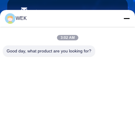
stream@carrierrollers.com
E-Mail-Adresse
WEK
3:02 AM
0086-13615928112
Good day, what product are you looking for?
Telefon
Quanzhou Zhanhong Machinery Co., Ltd