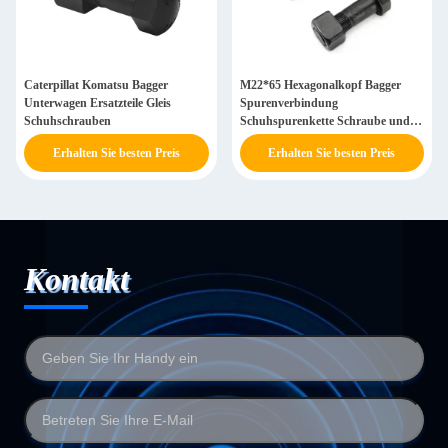
Caterpillat Komatsu Bagger
M22*65 Hexagonalkopf Bagger
Unterwagen Ersatzteile Gleis
Spurenverbindung
Schuhschrauben
Schuhspurenkette Schraube und
Mutter
Erhalten Sie besten Preis
Erhalten Sie besten Preis
Kontakt