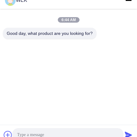
WEK
6:44 AM
0086-13615928112
Good day, what product are you looking for?
Telefon
Quanzhou Zhanhong Machinery Co., Ltd
Quanzhou Zhanhong Machinery Co., Ltd
Plaudern Sie Jetzt