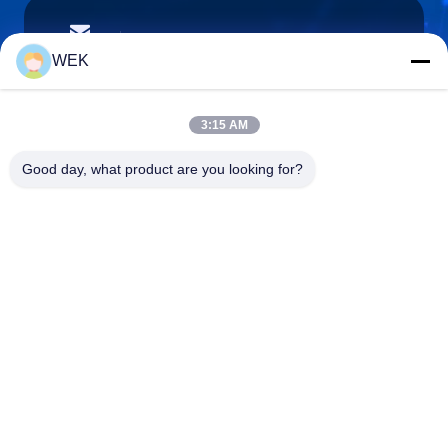
stream@carrierrollers.com
E-mail
WEK
3:15 AM
0086-13615928112
Good day, what product are you looking for?
Telefoon
Quanzhou Zhanhong Machinery Co., Ltd