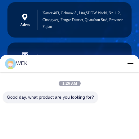
Kamer 403, Gebouw A, LingSHOW World, Nr. 112,
Citongweg, Fengze District, Quanzhou Stad, Provincie
Adres
Fujian
stream@carrierrollers.com
E-mail
WEK
1:26 AM
0086-13615928112
Good day, what product are you looking for?
Telefoon
Quanzhou Zhanhong Machinery Co., Ltd