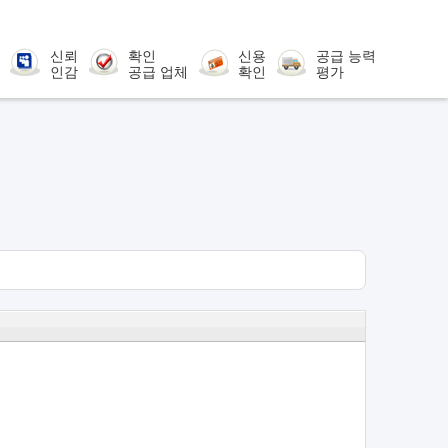
신뢰
확인
신용
공급 능력
인감
공급 업체
확인
평가