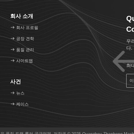
회사 소개
Q
회사 프로필
Co
공장 견학
우
다.
품질 관리
사이트맵
최
사건
뉴스
케이스
 품질 트랙 롤러 공급업체. 저작권 © 2025 Quanzhou Zhanhong Machiner