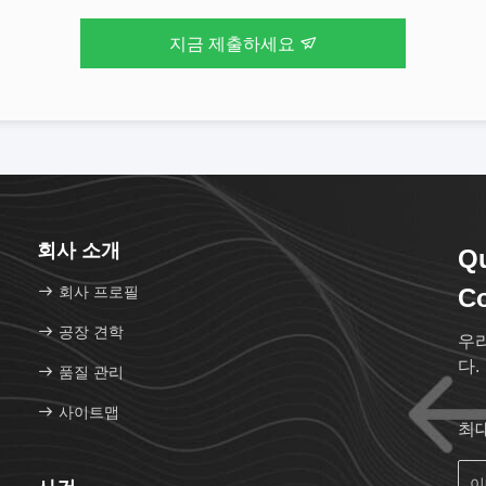
지금 제출하세요
회사 소개
Q
회사 프로필
Co
공장 견학
우
다.
품질 관리
사이트맵
최