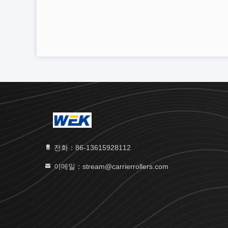
전화：86-13615928112
이메일：stream@carrierrollers.com