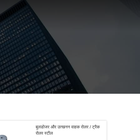
बुलडोजर और उत्खनन वाहक रोलर / ट्रैक
360/Ec460
रोलर स्टील