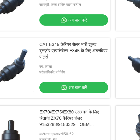
सामग्री: उच्च शक्ति वाला स्टील
अब बात करें
CAT E345 कैरियर रोलर भारी शुल्क
बुलज़ोर एक्सकेवेटर E345 के लिए अंडरवियर
पार्ट्स
रंग: काला
प्रौद्योगिकी: फोर्जिंग
अब बात करें
EX70/EX75/EX80 उत्खनन के लिए
हिताची ZX70 कैरियर रोलर
9153288/9153329 - OEM
विशिष्टताओं के साथ उच्च गुणवत्ता वाला
कठोरता: एचआरसी50-52
प्रतिस्थापन
तकनीकी: 65