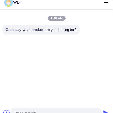
WEK
1:48 AM
Good day, what product are you looking for?
प्रस्तुत
कमरा 403, बिल्डिंग ए, लिंगशो वर्ल्ड, नंबर 112, सितोंग रोड, फेंगजे
जिला, क्वांझोउ शहर, फ़ुज़ियान प्रांत