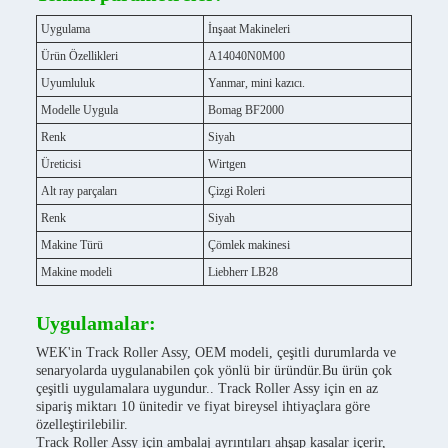
Uygulama
İnşaat Makineleri
Ürün Özellikleri
A14040N0M00
Uyumluluk
Yanmar, mini kazıcı.
Modelle Uygula
Bomag BF2000
Renk
Siyah
Üreticisi
Wirtgen
Alt ray parçaları
Çizgi Roleri
Renk
Siyah
Makine Türü
Çömlek makinesi
Makine modeli
Liebherr LB28
Uygulamalar:
WEK'in Track Roller Assy, OEM modeli, çeşitli durumlarda ve
senaryolarda uygulanabilen çok yönlü bir üründür.Bu ürün çok
çeşitli uygulamalara uygundur.. Track Roller Assy için en az
sipariş miktarı 10 ünitedir ve fiyat bireysel ihtiyaçlara göre
özelleştirilebilir.
Track Roller Assy için ambalaj ayrıntıları ahşap kasalar içerir,