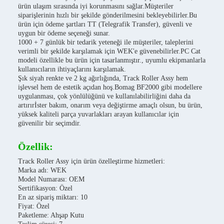
ürün ulaşım sırasında iyi korunmasını sağlar.Müşteriler
siparişlerinin hızlı bir şekilde gönderilmesini bekleyebilirler.Bu
ürün için ödeme şartları TT (Telegrafik Transfer), güvenli ve
uygun bir ödeme seçeneği sunar.
1000 + 7 günlük bir tedarik yeteneği ile müşteriler, taleplerini
verimli bir şekilde karşılamak için WEK'e güvenebilirler.PC Cat
modeli özellikle bu ürün için tasarlanmıştır., uyumlu ekipmanlarla
kullanıcıların ihtiyaçlarını karşılamak.
Şık siyah renkte ve 2 kg ağırlığında, Track Roller Assy hem
işlevsel hem de estetik açıdan hoş.Bomag BF2000 gibi modellere
uygulanması, çok yönlülüğünü ve kullanılabilirliğini daha da
artırırİster bakım, onarım veya değiştirme amaçlı olsun, bu ürün,
yüksek kaliteli parça yuvarlakları arayan kullanıcılar için
güvenilir bir seçimdir.
Özellik:
Track Roller Assy için ürün özelleştirme hizmetleri:
Marka adı: WEK
Model Numarası: OEM
Sertifikasyon: Özel
En az sipariş miktarı: 10
Fiyat: Özel
Paketleme: Ahşap Kutu