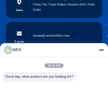
Citong Yolu, Fengze Bölgesi, Quanzhou Şehri, Fujian
Eyaleti
Adres
stream@carrierrollers.com
E-posta
WEK
10:38 AM
0086-13615928112
Telefon.
Good day, what product are you looking for?
Quanzhou Zhanhong Machinery Co., Ltd