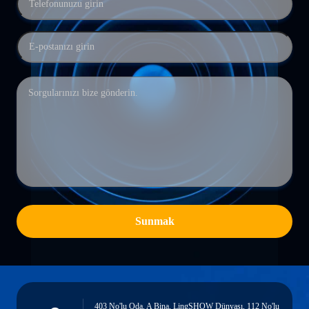
Sunmak
403 No'lu Oda, A Bina, LingSHOW Dünyası, 112 No'lu