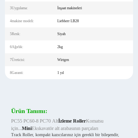
3Uygulama:
İnşaat makineleri
4makine modeli:
Liebherr LB28
5Renk:
Siyah
6Ağırlık:
2kg
7Üreticisi:
Wirtgen
8Garanti:
1 yıl
Ürün Tanımı:
PC55 PC60-8 PC70 Alt
İzleme
Roller
Komatsu
için...
Mini
Ekskavatör alt arabasının parçaları
Track Roller, kompakt kazıcılarınız için gerekli bir bileşendir,