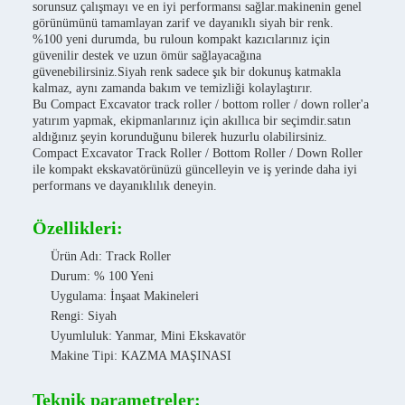
sorunsuz çalışmayı ve en iyi performansı sağlar.makinenin genel
görünümünü tamamlayan zarif ve dayanıklı siyah bir renk.
%100 yeni durumda, bu ruloun kompakt kazıcılarınız için
güvenilir destek ve uzun ömür sağlayacağına
güvenebilirsiniz.Siyah renk sadece şık bir dokunuş katmakla
kalmaz, aynı zamanda bakım ve temizliği kolaylaştırır.
Bu Compact Excavator track roller / bottom roller / down roller'a
yatırım yapmak, ekipmanlarınız için akıllıca bir seçimdir.satın
aldığınız şeyin korunduğunu bilerek huzurlu olabilirsiniz.
Compact Excavator Track Roller / Bottom Roller / Down Roller
ile kompakt ekskavatörünüzü güncelleyin ve iş yerinde daha iyi
performans ve dayanıklılık deneyin.
Özellikleri:
Ürün Adı: Track Roller
Durum: % 100 Yeni
Uygulama: İnşaat Makineleri
Rengi: Siyah
Uyumluluk: Yanmar, Mini Ekskavatör
Makine Tipi: KAZMA MAŞINASI
Teknik parametreler: