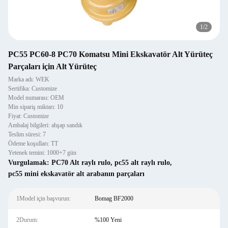
1
/
2
PC55 PC60-8 PC70 Komatsu Mini Ekskavatör Alt Yürüteç
Parçaları için Alt Yürüteç
Marka adı: WEK
Sertifika: Customize
Model numarası: OEM
Min sipariş miktarı: 10
Fiyat: Customize
Ambalaj bilgileri: ahşap sandık
Teslim süresi: 7
Ödeme koşulları: TT
Yetenek temini: 1000+7 gün
Vurgulamak:
PC70 Alt raylı rulo
,
pc55 alt raylı rulo
,
pc55 mini ekskavatör alt arabanın parçaları
1Model için başvurun:
Bomag BF2000
2Durum:
%100 Yeni