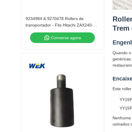
Rolle
9234984 & 9270478 Rollers de
transportador - Fits Hitachi ZAX240-3
Trem 
escavadeira.
Converse agora
Engenh
Quando o 
genéricas.
restauran
Encaixe
Este rolle
YY15P
YY15P
Nenhuma m
usinados 