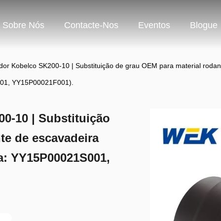
Sobre Nós
Contacte-Nos
Eventos
Blogue
ador Kobelco SK200-10 | Substituição de grau OEM para material rod
01, YY15P00021F001).
0-10 | Substituição
te de escavadeira
a: YY15P00021S001,