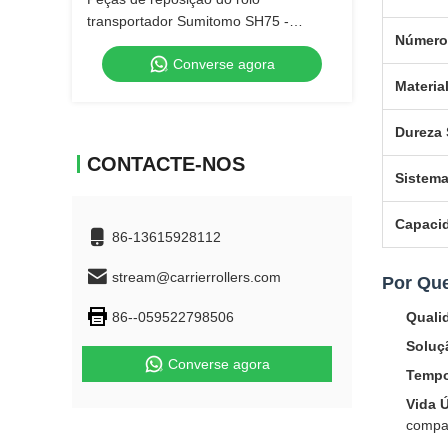
transportador Sumitomo SH75 -
Número
números de peça KAA0954 e
Converse agora
KAA0684.
Materia
Dureza 
CONTACTE-NOS
Sistem
Capaci
86-13615928112
stream@carrierrollers.com
Por Que
86--059522798506
Quali
Soluç
Converse agora
Tempo
Vida Ú
compa