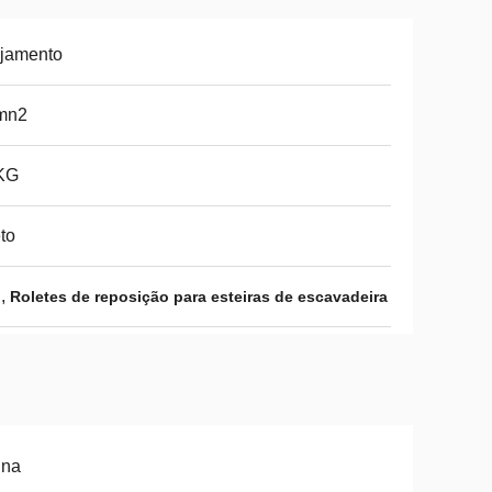
rjamento
mn2
KG
to
,
M
Roletes de reposição para esteiras de escavadeira
ina