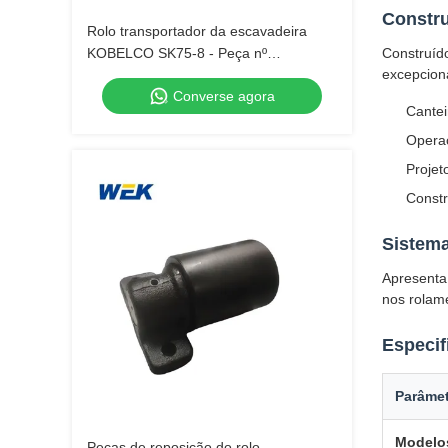
Constru
Rolo transportador da escavadeira
KOBELCO SK75-8 - Peça nº
Construído
excepciona
YT64D01001F1 e PY64D01008F1.
Converse agora
Cantei
Operaç
Projet
Constr
Sistem
Apresenta 
nos rolame
Especif
Parâme
Modelo
Peças de reposição do rolo