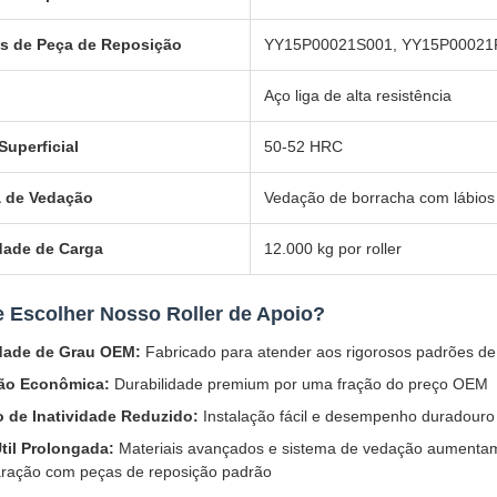
s de Peça de Reposição
YY15P00021S001, YY15P00021
l
Aço liga de alta resistência
Superficial
50-52 HRC
a de Vedação
Vedação de borracha com lábios 
dade de Carga
12.000 kg por roller
 Escolher Nosso Roller de Apoio?
dade de Grau OEM:
Fabricado para atender aos rigorosos padrões d
ão Econômica:
Durabilidade premium por uma fração do preço OEM
 de Inatividade Reduzido:
Instalação fácil e desempenho duradouro
til Prolongada:
Materiais avançados e sistema de vedação aumenta
ração com peças de reposição padrão