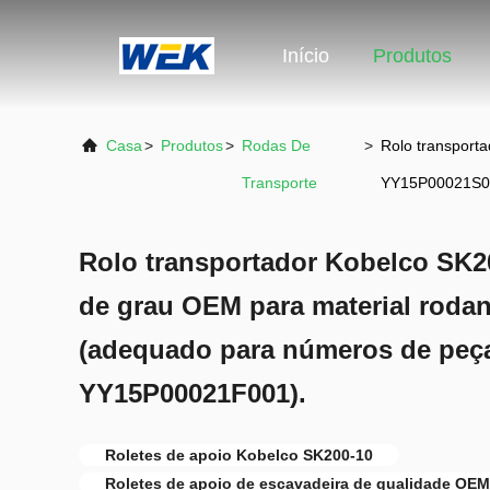
Início
Produtos
Casa
>
Produtos
>
Rodas De
>
Rolo transport
Transporte
YY15P00021S0
Rolo transportador Kobelco SK20
de grau OEM para material rodan
(adequado para números de peç
YY15P00021F001).
Roletes de apoio Kobelco SK200-10
Roletes de apoio de escavadeira de qualidade OEM