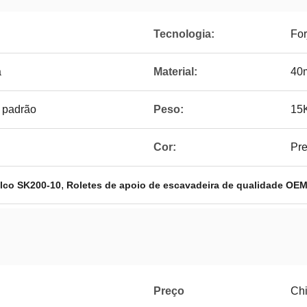
Tecnologia:
Fo
a
Material:
40
 padrão
Peso:
15
Cor:
Pre
,
lco SK200-10
Roletes de apoio de escavadeira de qualidade OE
Preço
Ch