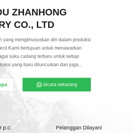
OU ZHANHONG
Y CO., LTD
n yang mengkhususkan diri dalam produksi
kecil.Kami bertujuan untuk menawarkan
gai suku cadang terbaru untuk setiap
ruksi yang baru diluncurkan dan juga
k diproduksi juga.Jadi kami tahu persis
mbil ketika menyediakan Anda dengan
bicara sekarang
njut
inggi namun ramah anggaran. kami
i sambil menyediakan layanan pelanggan
 dukungan yang ramah...
 p.c:
Pelanggan Dilayani