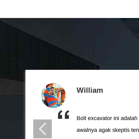
William
Bolt excavator ini adala
awalnya agak skeptis te