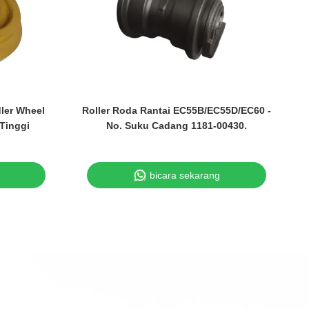
dler Wheel
Roller Roda Rantai EC55B/EC55D/EC60 -
B
Tinggi
No. Suku Cadang 1181-00430.
bicara sekarang