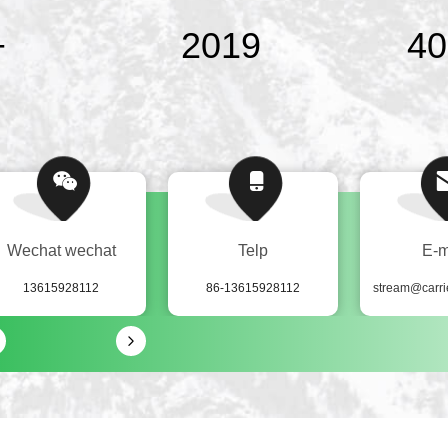
+
2019
4
Wechat wechat
Telp
E-m
13615928112
86-13615928112
stream@carrie