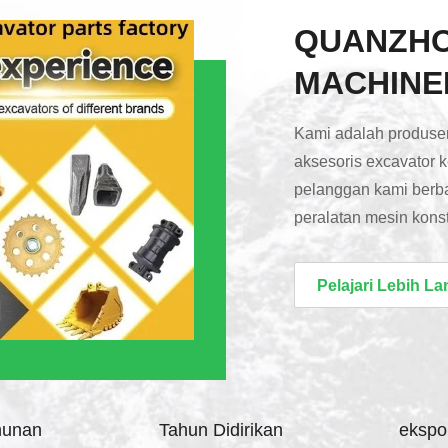
QUANZH
MACHINER
Kami adalah produse
aksesoris excavator 
pelanggan kami berba
peralatan mesin konst
untuk model yang tida
arah yang harus dia
Pelajari Lebih La
produk berkualitas t
menawarkan semua in
yang sangat baik dan
hunan
Tahun Didirikan
ekspor