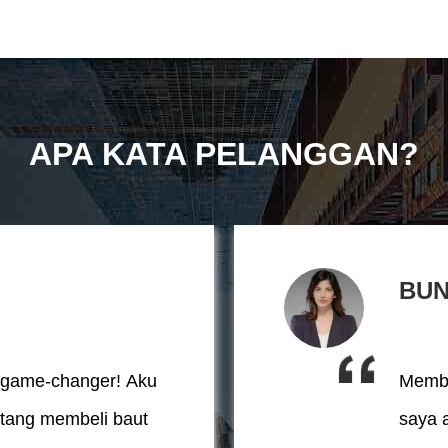
APA KATA PELANGGAN?
BU
h game-changer! Aku
Membe
ntang membeli baut
saya 