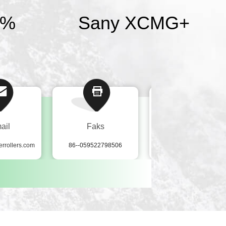
0%
Sany XCMG
+
ail
Faks
whatsapp
rrollers.com
86--059522798506
8613615928112