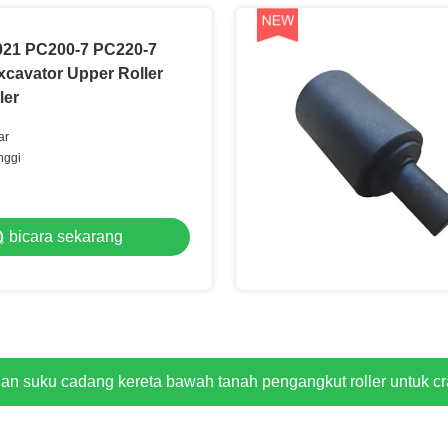
021 PC200-7 PC220-7
cavator Upper Roller
ler
ar
nggi
bicara sekarang
hain Sprocket Mini Excavator Sprocket Undercarriage untuk K