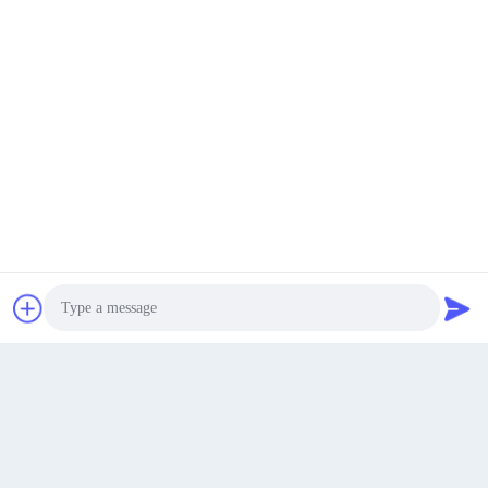
खुदाई मशीन ड्राइव स्प्रॉकेट
मिनी उत्खनन मशीन के स्प्रोकट्स
खुदाई मशीन ट्रैक स्प्रॉकेट
समान उत्पाद
सबसे अच्छी कीमत पाएं
अब बात करें
अब बात करें
Photo
Video Call