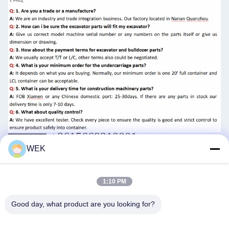
व्हाट्सएप:+8615669210001
वीचैट:+86 15669210001
WEK
ईमेल:zhanghong@miniexcavator-
parts.com
https://www.miniexcavator-parts.com
1:10 PM
Good day, what product are you looking for?
Tags: