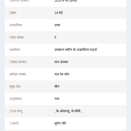
2विपणन प्रकार:
2024 में नए उत्पाद
3सेवा:
24 घंटे
4स्थायित्व:
उच्च
5दांत संख्या:
9
6आवेदन:
उत्खनन मशीन के अंडरवियर पार्ट्स
7सतह उपचार:
ताप उपचार
8मॉडल संख्या:
राल रेत कोर
9मूल देश:
चीन
10गुणवत्ता:
नया
11पर लागू:
; के-ओमात्सु; जे-सीबी...
12कार्य:
घूर्णन गति