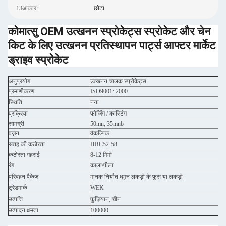
13आकार:
छोटा
कोमात्सु OEM उत्खनन स्प्रोकेट्स स्प्रोकेट और चेन
किट के लिए उत्खनन प्रतिस्थापन पार्ट्स आफ्टर मार्केट
ड्राइव स्प्रोकेट
अनुप्रयोग
उत्खनन चालक स्प्रोकेट्स
प्रमाणीकरण
ISO9001: 2000
स्थिति
नया
प्रक्रिया
फोर्जिंग / कास्टिंग
सामग्री
50mn, 35mnb
वज़न
वैकल्पिक
सतह की कठोरता
HRC52-58
कठोरता गहराई
8-12 मिमी
रंग
काला/पीला
परिवहन पैकेज
मानक निर्यात धूमन लकड़ी के फूस या लकड़ी
ट्रेडमार्क
WEK
उत्पत्ति
फ़ुज़ियान, चीन
उत्पादन क्षमता
100000