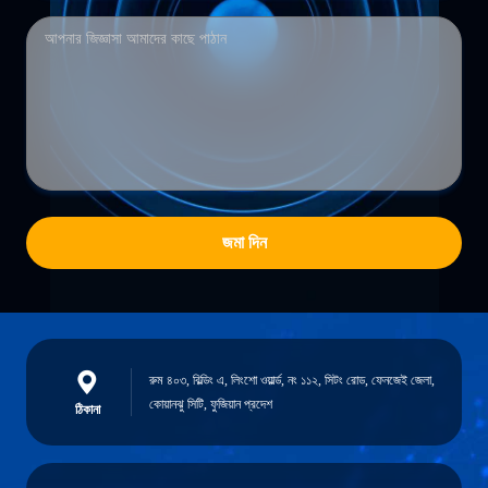
জমা দিন
রুম ৪০৩, বিল্ডিং এ, লিংশো ওয়ার্ল্ড, নং ১১২, সিটং রোড, ফেনজেই জেলা,
কোয়ানঝু সিটি, ফুজিয়ান প্রদেশ
ঠিকানা