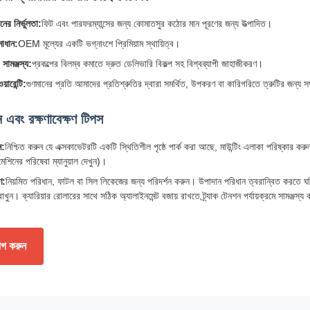
র নির্ভুলতা:
ফিট এবং পারফরম্যান্সের জন্য কোমাতসুর কঠোর মান পূরণের জন্য উত্পাদিত।
মাধান:
OEM মূল্যের একটি ভগ্নাংশে প্রিমিয়াম স্থায়িত্ব।
 সামঞ্জস্য:
প্রকল্পের বিলম্ব কমাতে দ্রুত ডেলিভারি বিকল্প সহ বিশ্বব্যাপী জাহাজীকরণ।
়ারেন্টি:
গুণমানের প্রতি আমাদের প্রতিশ্রুতির দ্বারা সমর্থিত, উপকরণ বা কারিগরিতে ত্রুটির জন্য স
 এবং রক্ষণাবেক্ষণ টিপস
ন:
নিশ্চিত করুন যে এক্সকাভেটরটি একটি স্থিতিশীল পৃষ্ঠে পার্ক করা আছে, মাউন্টিং এলাকা পরিষ্কার কর
শিনের পরিষেবা ম্যানুয়াল দেখুন)।
ণ:
নিয়মিত পরিধান, ফাটল বা সিল লিকেজের জন্য পরিদর্শন করুন। উপাদান পরিধান ত্বরান্বিত করতে ঘষি
রাখুন। ক্যারিয়ার রোলারের সাথে সঠিক অ্যালাইনমেন্ট বজায় রাখতে ট্র্যাক টেনশন পর্যায়ক্রমে সামঞ্জস্য
যোগ করুন