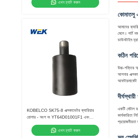
এখন চ্যাট করুন
কোমাতসু এ
আমাদের ক্যার
মেলে। পার্ট 
ডাউনটাইম হ্র
কঠিন পরিবে
উচ্চ-শক্তির অ
আপনার এক্সকাভ
আফটারমার্কেট 
দীর্ঘস্থায
একটি মেটাল ডা
KOBELCO SK75-8 এক্সকাভেটর ক্যারিয়ার
কার্যকারিতা লি
রোলার - অংশ নং YT64D01001F1 এবং
প্রয়োজনীয়তা
PY64D01008F1।
এখন চ্যাট করুন
মূল স্পেস