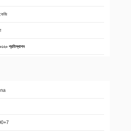
কেজি
ো
০০১২০ প্রতিস্থাপন
ina
00+7