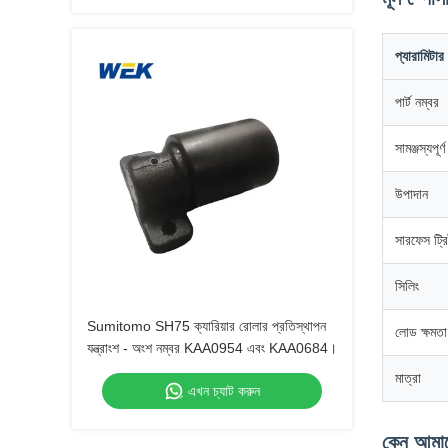
প্যারামিটার
পার্ট নম্বর
সামঞ্জস্যপূর
উপাদান
সারফেস ট্রিট
সিলিং
Sumitomo SH75 ক্যারিয়ার রোলার প্রতিস্থাপন
লোড ক্ষমতা
যন্ত্রাংশ - অংশ নম্বর KAA0954 এবং KAA0684।
মাত্রা
এখন চ্যাট করুন
কেন আমাদে