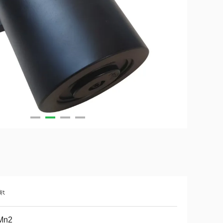
িং
Mn2