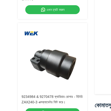
এখন চ্যাট করুন
9234984 & 9270478 ক্যারিয়ার রোলার - হিটাচি
ZAX240-3 এক্সক্যাভেটর ফিট করে।
কোমাতস