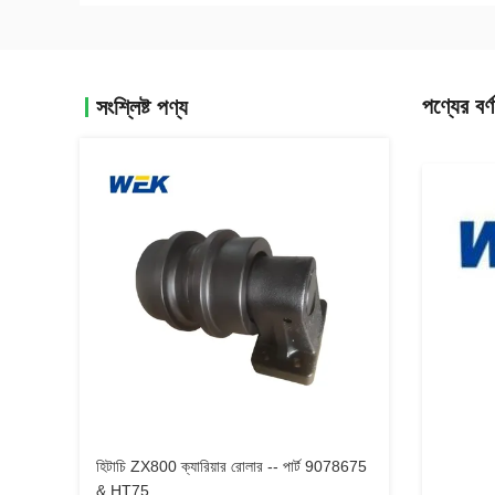
পণ্যের বর্ণ
সংশ্লিষ্ট পণ্য
হিটাচি ZX800 ক্যারিয়ার রোলার -- পার্ট 9078675
& HT75