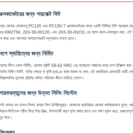
ক্সকাভেটরের জন্য পারফেক্ট ফিট
িয়ার রোলার কোমাতসু PC120 এবং PC130-7 এক্সকাভেটরের জন্য একটি নির্বিঘ্ন ফিট সরবরাহ করার জ
নম্বর KM2794, 203-30-00120, এবং 203-30-00231 এর সাথে ক্রস-রেফারেন্স করা, এই উপাদান
াস করে এবং আপনার অপারেশনগুলি মসৃণভাবে চলতে রাখে।
শে স্থায়িত্বের জন্য নির্মিত
্যালয় স্টিল থেকে নির্মিত, রোলার পৃষ্ঠটি 58-62 HRC এর কঠোরতা অর্জনের জন্য তাপ চিকিত্সা করা হয
েটর নির্মাণ সাইট, খনির ক্ষেত্র বা কৃষি ভূখণ্ডে কাজ করুক না কেন, এই ক্যারিয়ার রোলারটি ভারী লোড
বিকল্পগুলির তুলনায় 30% পর্যন্ত পরিষেবা জীবন বাড়িয়ে তোলে।
়ী পারফরম্যান্সের জন্য উন্নত সিলিং সিস্টেম
স্ট কভার সহ ডাবল-লিপড রাবার সিল বৈশিষ্ট্যযুক্ত, আমাদের ক্যারিয়ার রোলার কার্যকরভাবে ধুলো, ময়
থিয়াম-ভিত্তিক গ্রীস দিয়ে প্রি-ফিল্ড, উপাদানটি মসৃণ ঘূর্ণন বজায় রাখে এবং ঘর্ষণ হ্রাস করে, গুরুত্বপ
 দূর করে।
িফিকেশন