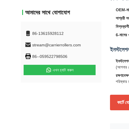
OEM-মানে
আমাদের সাথে যোগাযোগ
সাশ্রয়ী স
বিশ্বব্যাপী
86-13615928112
6-মাসের ওয
stream@carrierrollers.com
ইনস্টলেশন
86--059522798506
ইনস্টলেশ
(আপনার মে
এখন চ্যাট করুন
রক্ষণাবেক্ষ
পরিষ্কার 
কার্টে 