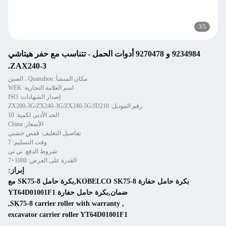
9234984 و 9270478 أدوات الحمل - تتناسب مع حفر هيتاشي
ZAX240-3.
مكان المنشأ: Quanzhou ، الصين
اسم العلامة التجارية: WEK
إصدار الشهادات: ISO
رقم الموديل: ZX200-3G/ZX240-3G/ZX240-5G/JD210
الحد الأدنى لكمية: 10
الأسعار: China
تفاصيل التغليف: قفص خشبي
وقت التسليم: 7
شروط الدفع: تي تي
القدرة على العرض: 1000+7
إبراز:
بكرة حامل حفارة KOBELCO SK75-8,بكرة حامل SK75-8 مع
ضمان,بكرة حامل حفارة YT64D01001F1
,
SK75-8 carrier roller with warranty
,
excavator carrier roller YT64D01001F1