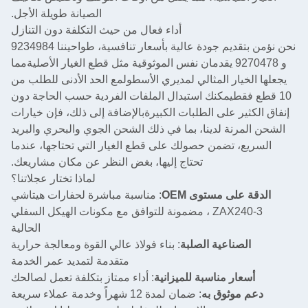
الصيانة طويلة الأجل.
أداء فعال من حيث التكلفة دون التنازل
نحن نؤمن بتقديم جودة عالية بأسعار تنافسية، طواحيننا 9234984
و 9270478 يقدمان نفس الموثوقية مثل قطع الغيار الأصليةمما
ار المثالي لمديري الأسطولمع الحد الأدنى للطلب من
قطيمكنك استبدال الملفات الفردية حسب الحاجة دون
ر على الطلبات الكبيرةبالإضافة إلى ذلك، فإن خيارات
نة لدينا، بما في ذلك الشحن الجوي والبحري والبريد
 تضمن حصولك على قطع الغيار التي تحتاجها، عندما
تحتاج إليها، بغض النظر عن مكان مشاريعك.
لماذا تختار عجلاتنا؟
لى مستوى OEM
: مناسبة مباشرة لحفارات هيتاشي
ZAX240-3 ، مضمونة للتوافق مع مكونات الهيكل السفلي
الحالية
ناعية الصلبة
: بناء فولاذ عالي القوة ومعالجة حرارية
متقدمة لتمديد عمر الخدمة
ر مناسبة للميزانية
: أداء ممتاز بتكلفة تعمل لصالحك
وثوق به
: ضمان لمدة 12 شهراً وخدمة عملاء سريعة