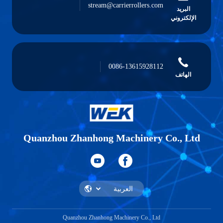
stream@carrierrollers.com
ي
0086-13615928112
Quanzhou Zhanhong Machinery Co
Quanzhou Zhanhong Machinery Co., Ltd