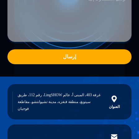
إرسال
غرفة 403، المبنى أ، عالم LingSHOW، رقم 112، طريق
سيتونغ، منطقة فنغزه، مدينة تشيوانتشو، مقاطعة
فوجيان