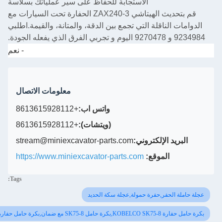
الاستجابة للحفاظ على سير عملياتك بسلاسة
قم بتحديث الهيتاشي ZAX240-3 الحفارة تحت السيارات مع
لناقلة التي تجمع بين الدقة، والمتانة، والقيمة.اطلبي
- نعم
معلومات الاتصال
واتس اب:
+8613615928112
(ويتشات):
+8613615928112
د الإلكتروني:
stream@miniexcavator-parts.com
الموقع:
https://www.miniexcavator-parts.com
Tags:
لحفر,حفرة حمولة,عجلة سكة الحديد
حامل حفارة YT64D01001F1