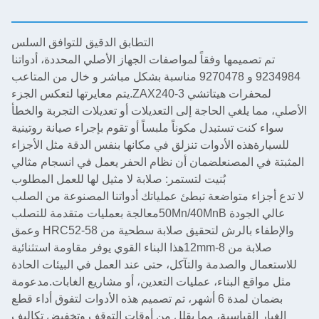
التطابق الدقيق للتوافق السلس
يمها وفقاً لمواصفات الجهاز الأصلي المحددة، أدواتنا
9234984 و 9270478 مناسبة بشكل مباشر و خال من المتاعب
لمحفرات هيتاتشي ZAX240-3.يتم معايرتها لتعكس الجزء
لغي الحاجة إلى التعديلات أو تعديلات التجربة والخطأ
 تستبدل مكوناً ملبساً أو تقوم بإجراء صيانة روتينية
ه الأدوات تنزلق في مكانها بنفس الدقة مثل الأجزاء
المصنعلضمان أن نظام الحفر يعمل في انسجام مثالي
بُنيت لتستمر: صلابة لا مثيل لها للعمل المطلوب
 متواضعة تبطئ عملياتك أدواتنا المصنوعة من الصلب
عالي الجودة 50Mn/40MnBمعالجة بعمليات متقدمة للتصلب
والإطفاء بالرش لتحقيق صلابة سطحية من HRC52-58 وعمق
صلابة من 8-12mmهذا البناء القوي يوفر مقاومة استثنائية
والصدمة والتآكل، حتى عند العمل في البيئات الحادة
 البناء، عمليات التعدين، أو مشاريع الغابات.مدعومة
بضمان لمدة 6 أشهر، تم تصميم هذه الأدوات لتفوق أداء قطع
لقياسية، مما يقلل من أوقات التوقف وتخفيض تكاليف