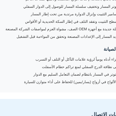
توتر المسار وتخفيف سلسلة المسار للوصول إلى الدوار السفلي
سامير التثبيت وإنزال الدوارة مرتدية من تحت إطار المسار
ح التثبيت وتفقد التلف في إطار السكة الحديدية أو الأقواس
زة OEM الصف، مشواة العزم لمواصفات الشركة المصنعة
يد المسار إلى الإعدادات المصنعة وتحقق من المواءمة قبل التشغيل
لصيانة
 أدناه يومياً لرؤية علامات التآكل أو التلف أو التسرب
 نظافة الدرج السفلي لمنع تراكم حطام الأسفلت
توتر في المسار بانتظام لضمان التعامل السليم مع الدوار
لألواح في أزواج (يسار/يمين) للحفاظ على أداء متوازن للسيارة
ات الاتصال