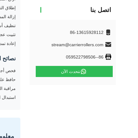
إطلاق ال
اتصل بنا
إزالة الم
تنظيف أسط
86-13615928112
تثبيت عجلة جديدة مع أجه
إعادة تمد
stream@carrierrollers.com
86--059522798506
نصائح ا
فحص أجزاء
نتحدث الآن
حافظ على
مراقبة ال
استبدال ا
معلوم