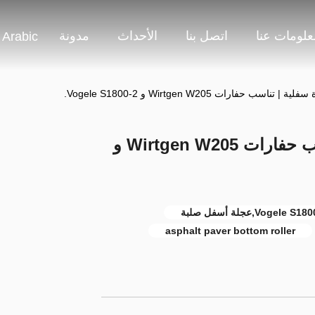
علومات عنا
اتصل بنا
الأحداث
مدونة
Arabic
4611340028 بكرة سفلية | تناسب حفارات Wirtgen W205 و
asphalt paver bottom roller