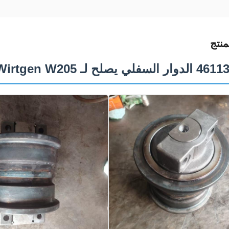
نتج
 Wirtgen W205 و Vogele S1800-2