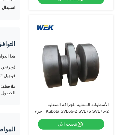
استبدال 
التواف
هذا الدوا
(ويرتجن W205)
فوجيل S1800-2
ملاحظة:
ت
للحصول 
الأسطوانة السفلية للجرافة السفلية
Kubota SVL65-2 SVL75 SVL75-2 | جزء
OEM # V0511-25104، V0511-25100.
نتحدث الآن
المواص