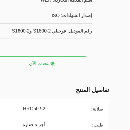
اسم العلامة التجارية:
WEK
إصدار الشهادات:
ISO
رقم الموديل:
فوجيلي S1800-2 وS1600-2
نتحدث الآن
تفاصيل المنتج
HRC50-52
صلابة:
أجزاء حفارة
طلب: