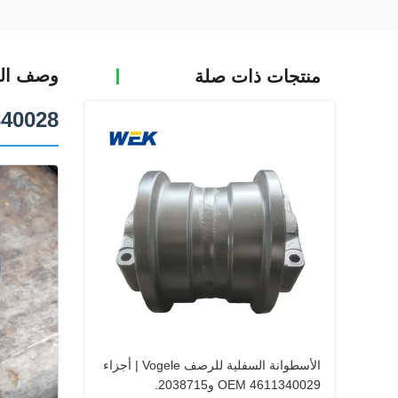
وصف الم
منتجات ذات صلة
4611340028 الدوار السفلي يصلح لـ
الأسطوانة السفلية للرصف Vogele | أجزاء
OEM 4611340029 و2038715.