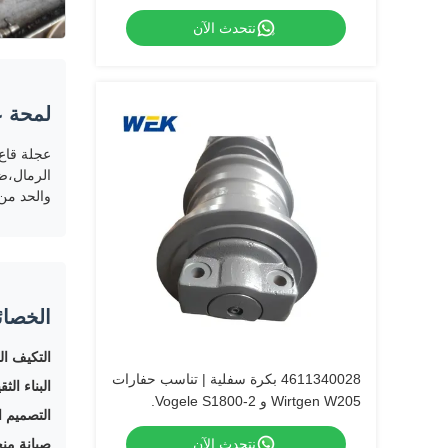
نتحدث الآن
لمحة ع
الرمال،ضم
والحد من 
الخصائ
التكيف ال
4611340028 بكرة سفلية | تناسب حفارات
البناء الثق
Wirtgen W205 و Vogele S1800-2.
التصميم ا
نتحدث الآن
صيانة من