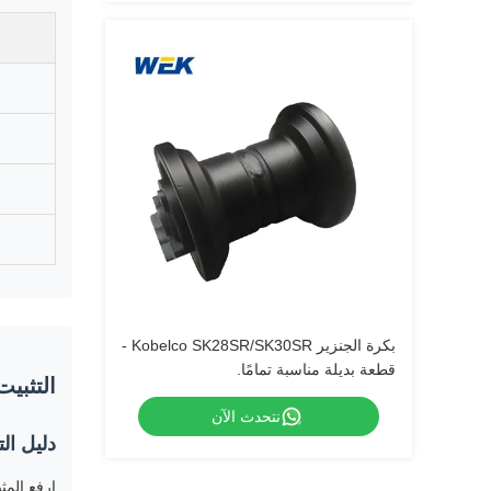
بكرة الجنزير Kobelco SK28SR/SK30SR -
قطعة بديلة مناسبة تمامًا.
التثبيت
نتحدث الآن
دليل ال
ارفع المث