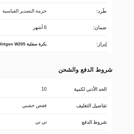
حزمة التصدير القياسية
طَرد:
6 أشهر
ضمان:
إبراز:
بكرة سفلية Wirtgen W205,بكرة حفار Vogele S1800-2,عجلة أسفل صلبة
شروط الدفع والشحن
10
الحد الأدنى لكمية
قفص خشبي
تفاصيل التغليف
تي تي
شروط الدفع