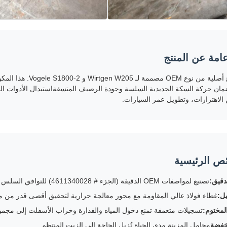
امة عن المنتج
عجلة قاع أصلية من نوع
ان حركة السكة الحديدية السلسة وجودة الرصيف المتسقةاستبدال الأدوات المتآ
الاهتزازات، وتطويل عمر السيارات.
ص الرئيسية
دقيق:
تصنيع لمواصفات OEM الدقيقة (الجزء # 4611340028) للتوافق السلس مع Wirtgen W205 و Vogele S1800-2
يل:
غطاء فولاذ عالي المقاومة مع محور معالجة حرارية لتحقيق أقصى قدر من م
لمختوم:
تسجيلات متعمقة تمنع دخول المياه والقذارة وخراب الأسفلت إلى مجموع
خفضة
محامل المزينة مدى الحياة تُزيل الحاجة إلى الزيت المنتظم