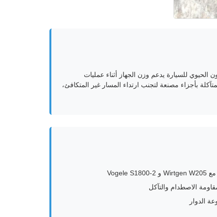
 OEM مصممة لـ Wirtgen W205 و Vogele S1800-2. هذا المكون الحيوي للسيارة يدعم وزن الجهاز أثناء عمليات
كلة بأجزاء مصنعة لتجنب ارتداء المسار غير المتكافئ،
قاومة الاصطدام والتآكل
ة الدوار