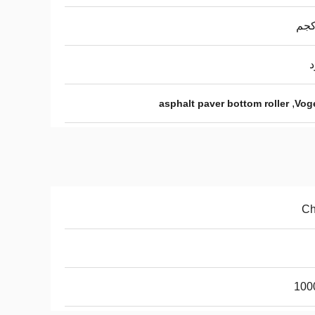
د
,
asphalt paver bottom roller
Voge
Ch
100