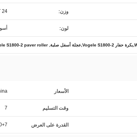
24 كجم
وزن:
أسو
لون:
,
le S1800-2 paver roller
ina
الأسعار
7
وقت التسليم
0+7
القدرة على العرض