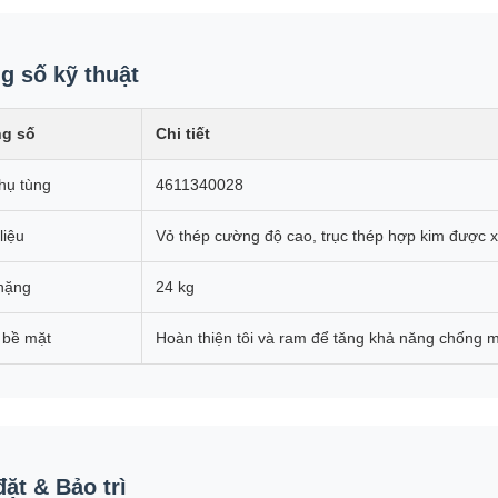
g số kỹ thuật
g số
Chi tiết
hụ tùng
4611340028
liệu
Vỏ thép cường độ cao, trục thép hợp kim được xử
nặng
24 kg
 bề mặt
Hoàn thiện tôi và ram để tăng khả năng chống 
đặt & Bảo trì