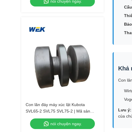
nói chuyện ngay.
Cấu
Thiế
Bảo 
Thay
Khả 
Con lă
Wir
Vog
Con lăn đáy máy xúc lật Kubota
Lưu ý:
SVL65-2 SVL75 SVL75-2 | Mã sản
của chú
phẩm OEM V0511-25104, V0511-
nói chuyện ngay.
25100.