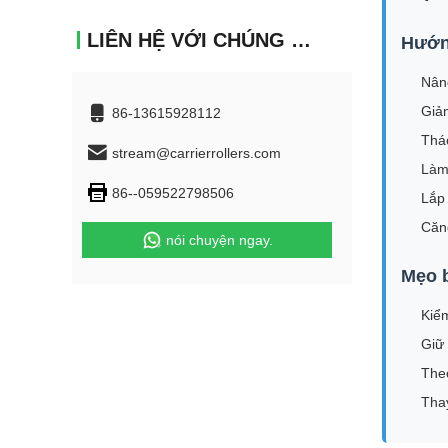
LIÊN HỆ VỚI CHÚNG TÔI
Hướn
Nân
Giảm
86-13615928112
Tháo
stream@carrierrollers.com
Làm 
86--059522798506
Lắp 
Căng
nói chuyện ngay.
Mẹo b
Kiểm
Giữ
The
Thay