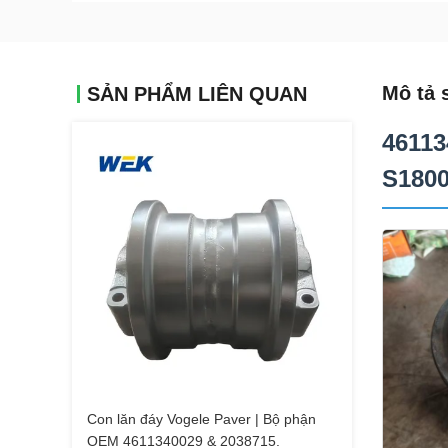
Mô tả 
SẢN PHẨM LIÊN QUAN
46113
S1800
Con lăn đáy Vogele Paver | Bộ phận
OEM 4611340029 & 2038715.