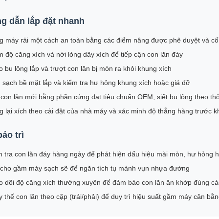
g dẫn lắp đặt nhanh
g máy rải một cách an toàn bằng các điểm nâng được phê duyệt và cố
 độ căng xích và nới lỏng dây xích để tiếp cận con lăn đáy
 bu lông lắp và trượt con lăn bị mòn ra khỏi khung xích
sạch bề mặt lắp và kiểm tra hư hỏng khung xích hoặc giá đỡ
con lăn mới bằng phần cứng đạt tiêu chuẩn OEM, siết bu lông theo thô
 lại xích theo cài đặt của nhà máy và xác minh độ thẳng hàng trước k
ảo trì
 tra con lăn đáy hàng ngày để phát hiện dấu hiệu mài mòn, hư hỏng ho
 cho gầm máy sạch sẽ để ngăn tích tụ mảnh vụn nhựa đường
o dõi độ căng xích thường xuyên để đảm bảo con lăn ăn khớp đúng c
 thế con lăn theo cặp (trái/phải) để duy trì hiệu suất gầm máy cân bằ