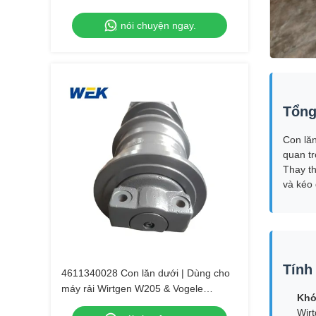
nói chuyện ngay.
Tổng
Con lă
quan tr
Thay t
và kéo 
Tính
4611340028 Con lăn dưới | Dùng cho
máy rải Wirtgen W205 & Vogele
Khớ
S1800-2.
Wir