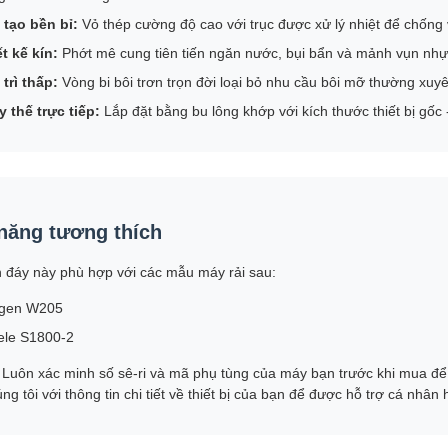
 tạo bền bỉ:
Vỏ thép cường độ cao với trục được xử lý nhiệt để chống
t kế kín:
Phớt mê cung tiên tiến ngăn nước, bụi bẩn và mảnh vụn nh
trì thấp:
Vòng bi bôi trơn trọn đời loại bỏ nhu cầu bôi mỡ thường xuy
 thế trực tiếp:
Lắp đặt bằng bu lông khớp với kích thước thiết bị gốc
năng tương thích
n đáy này phù hợp với các mẫu máy rải sau:
tgen W205
ele S1800-2
Luôn xác minh số sê-ri và mã phụ tùng của máy bạn trước khi mua để 
ng tôi với thông tin chi tiết về thiết bị của bạn để được hỗ trợ cá nhân 