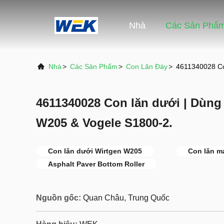
Nhà
Các Sản Phẩ
Nhà
>
Các Sản Phẩm
>
Con Lăn Đáy
>
4611340028 Co
4611340028 Con lăn dưới | Dùng
W205 & Vogele S1800-2.
Con lăn dưới Wirtgen W205
Con lăn má
Asphalt Paver Bottom Roller
Nguồn gốc:
Quan Châu, Trung Quốc