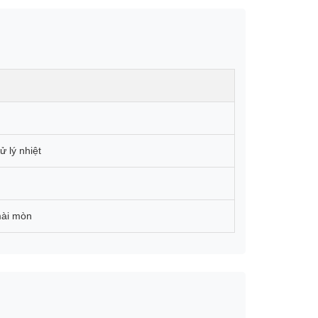
 lý nhiệt
mài mòn