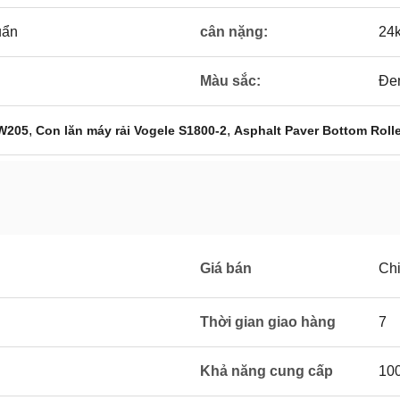
uẩn
cân nặng:
24
Màu sắc:
Đe
,
,
 W205
Con lăn máy rải Vogele S1800-2
Asphalt Paver Bottom Rolle
Giá bán
Ch
Thời gian giao hàng
7
Khả năng cung cấp
10