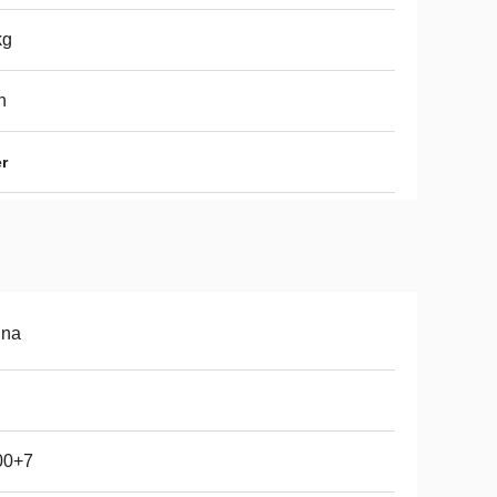
kg
n
r
ina
00+7