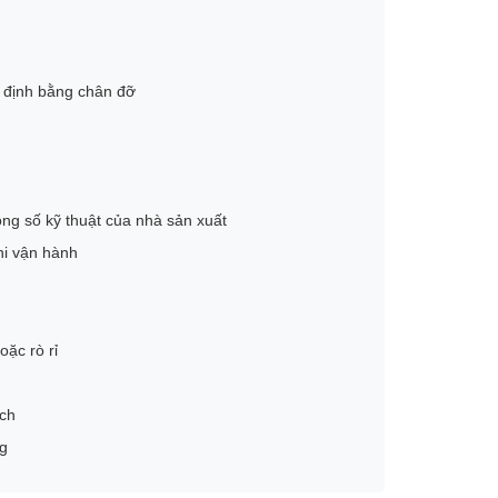
 định bằng chân đỡ
ng số kỹ thuật của nhà sản xuất
hi vận hành
ặc rò rỉ
ách
ng