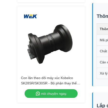
Thôn
Thôn
Mã p
Chất 
Cân 
Xử lý
Con lăn theo dõi máy xúc Kobelco
SK28SR/SK30SR - Bộ phận thay thế
phù hợp chính xác.
nói chuyện ngay.
Lắp 