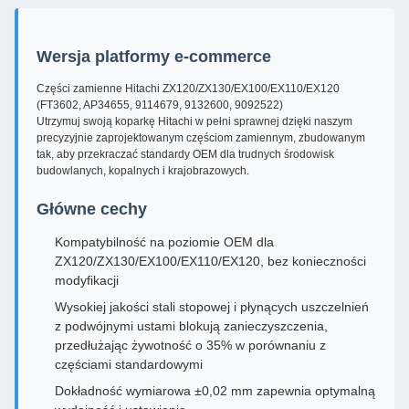
Wersja platformy e-commerce
Części zamienne Hitachi ZX120/ZX130/EX100/EX110/EX120
(FT3602, AP34655, 9114679, 9132600, 9092522)
Utrzymuj swoją koparkę Hitachi w pełni sprawnej dzięki naszym
precyzyjnie zaprojektowanym częściom zamiennym, zbudowanym
tak, aby przekraczać standardy OEM dla trudnych środowisk
budowlanych, kopalnych i krajobrazowych.
Główne cechy
Kompatybilność na poziomie OEM dla
ZX120/ZX130/EX100/EX110/EX120, bez konieczności
modyfikacji
Wysokiej jakości stali stopowej i płynących uszczelnień
z podwójnymi ustami blokują zanieczyszczenia,
przedłużając żywotność o 35% w porównaniu z
częściami standardowymi
Dokładność wymiarowa ±0,02 mm zapewnia optymalną