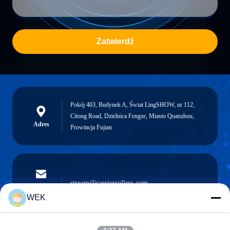
Zatwierdź
Pokój 403, Budynek A, Świat LingSHOW, nr 112,
Citong Road, Dzielnica Fengze, Miasto Quanzhou,
Adres
Prowincja Fujian
stream@carrierrollers.com
Wiadomość
elektroniczna
WEK