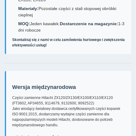
Materiały:
Pozostałe części z stali stopowej obróbki
cieplnej
MOQ:
Jeden kawałek.
Dostarczenie na magazynie:
1-3
dni robocze
Skontaktuj się z nami w celu zamówienia hurtowego i zwiększenia
efektywności usług!
Wersja międzynarodowa
Części zamienne Hitachi ZX120/ZX130/EX100/EX110/EX120
(FT3602, AP34655, 9114679, 9132600, 9092522)
Jako wiodący światowy dostawca certyfikowanych części koparek
ISO 9001:2015, dostarczamy wydajne części zamienne dla
najpopularniejszych modeli Hitachi, dostosowane do potrzeb
międzynarodowego handlu.