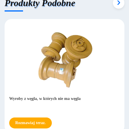
Produkty Podobne
Mini Ekskawator 0,8 Tony Dolny Roller Ex270 E320c Dh280
Digger Track Dolne Rollery
Rozmawiaj teraz.