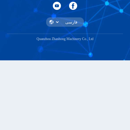
Quanzhou Zhanhong Machinery Co., Ltd