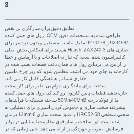
3
تطابق دقیق برای سازگاری بی نقص
طراحی شده به مشخصات دقیق OEM، رول های حمل کننده
9234984 و 9270478 ما یک تناسب مستقیم و بدون دردسر برای
حفاری های Hitachi ZAX240-3 هستند.برای انعکاس بخش اصلی
یون شده است، که نیاز به اصلاحات و یا آزمایش و خطا
ن می برد.این رول ها با همان دقت قطعات نصب شده در
ه جای خود می افتند.، مطمئن شوید که زیر چرخ ماشین
حفاری شما در هماهنگی کامل کار می کند.
ساخت برای ماندگاری: دوام بی نظیر برای کار سخت
يد قطعات پايين کارتون رو کند کنه رول هاي حمل کننده
ما از فولاد درجه 50Mn/40MnB ساخته شدهکه با فرآیندهای
 سخت سازی و خاموش کردن اسپری برای دستیابی به
سختی سطحی HRC52-58 و عمق سخت سازی 8-12mm درمان
ست. این ساخت و ساز قوی مقاومت استثنایی در برابر
 ضربه و خوردگی را ارائه می دهد، حتی زمانی که در