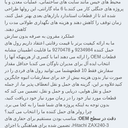
 خیس مانند سایت های ساختمانی، عملیات معدن و یا
پروژه های جنگلی کار می کنند.با 6 ماه گارانتی، این رولها طراحی
د تا از قطعات استاندارد بازارهای بعدی بهتر عمل کنند،
ف را کاهش دهند و هزینه های نگهداری طولانی مدت را
کاهش دهند.
عملکرد مقرون به صرفه بدون سازش
ارائه کیفیت برتر با قیمت رقابتی اعتقاد داریم رول های
حمل کننده 9234984 و 9270478 ما قابلیت اطمینان مشابه
قطعات OEM را ارائه می دهند اما با کسری از هزینهکه آنها را
خاب ایده آل برای مدیران ناوگان می کندبا حداقل مقدار
سفارش فقط 10 قطعهشما می توانید رول های فردی را در
 بدون هزینه بیش از حد برای سفارشات انبوه جایگزین
بر این، گزینه های حمل و نقل انعطاف پذیر ما، از جمله
و نقل هوایی، دریایی و حمل و نقل، تضمین می کند که
مورد نیاز خود را در زمان مورد نیاز خود دریافت کنید،
ن توجه به اینکه پروژه های شما شما را به کجا می برد.
چرا رولر های حمل کننده ما را انتخاب می کنید؟
 سطح OEM
: مناسب بودن مستقیم برای حفاری های
Hitachi ZAX240-3، تضمین شده برای هماهنگی با اجزای