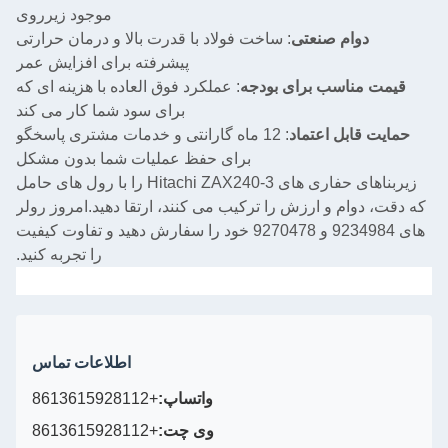
موجود زیرروی
وام صنعتی
: ساخت فولاد با قدرت بالا و درمان حرارتی
پیشرفته برای افزایش عمر
مناسب برای بودجه
: عملکرد فوق العاده با هزینه ای که
برای سود شما کار می کند
ابل اعتماد
: 12 ماه گارانتی و خدمات مشتری پاسخگو
برای حفظ عملیات شما بدون مشکل
زیربناهای حفاری های Hitachi ZAX240-3 را با رول های حامل
وام و ارزش را ترکیب می کنند، ارتقا دهید.امروز رولر
های 9234984 و 9270478 خود را سفارش دهید و تفاوت کیفیت
را تجربه کنید.
اطلاعات تماس
واتساپ:
+8613615928112
وی چت:
+8613615928112