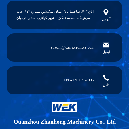
اتاق ۴۰۳، ساختمان A، دنیای لینگ‌شو، شماره ۱۱۲، جاده
سی‌تونگ، منطقه فنگ‌زه، شهر کوانژو، استان فوجیان
س
stream@carrierrollers.com
یل
0086-13615928112
ن
Quanzhou Zhanhong Machinery Co.,