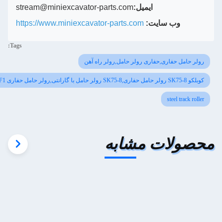
ایمیل:
stream@miniexcavator-parts.com
وب سایت:
https://www.miniexcavator-parts.com
Tags:
 حفاری,حفاری رولر حامل,رولر راه آهن
steel t
لات مشابه