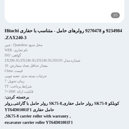
9234984 و 9270478 رولرهای حامل - متناسب با حفاری Hitachi
ZAX240-3.
محل منبع: Quanzhou ، چین
نام تجاری: WEK
گواهی: ISO
شماره مدل: ZX200-3G/ZX240-3G/ZX240-5G/JD210
مقدار حداقل تعداد سفارش: 10
قیمت: China
جزئیات بسته بندی: جعبه چوبی
زمان تحویل: 7
شرایط پرداخت: TT
قابلیت ارائه: 1000+7
برجسته کردن:
کوبلکو SK75-8 رولر حامل حفاری,SK75-8 رولر حامل با گارانتی,رولر
حامل حفاری YT64D01001F1
,
SK75-8 carrier roller with warranty
,
excavator carrier roller YT64D01001F1