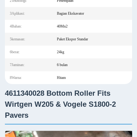
2Teknologi:
Penempaan
3Aplikasi:
Bagian Ekskavator
4Bahan:
40Mn2
5kemasan:
Paket Ekspor Standar
6berat:
24kg
7Jaminan:
6 bulan
8Warna:
Hitam
4611340028 Bottom Roller Fits
Wirtgen W205 & Vogele S1800-2
Pavers