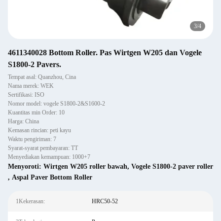
3
/
4
4611340028 Bottom Roller. Pas Wirtgen W205 dan Vogele
S1800-2 Pavers.
Tempat asal: Quanzhou, Cina
Nama merek: WEK
Sertifikasi: ISO
Nomor model: vogele S1800-2&S1600-2
Kuantitas min Order: 10
Harga: China
Kemasan rincian: peti kayu
Waktu pengiriman: 7
Syarat-syarat pembayaran: TT
Menyediakan kemampuan: 1000+7
Menyoroti:
Wirtgen W205 roller bawah
,
Vogele S1800-2 paver roller
,
Aspal Paver Bottom Roller
1Kekerasan:
HRC50-52