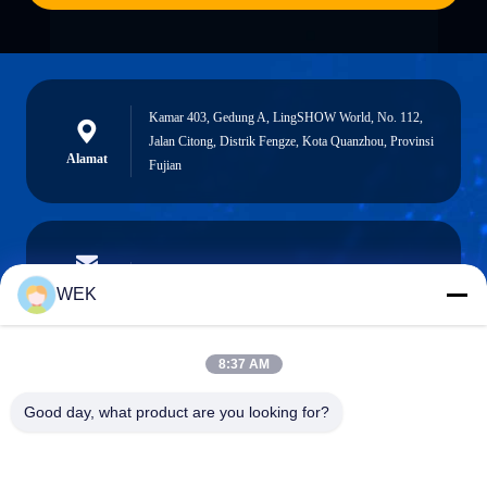
Kamar 403, Gedung A, LingSHOW World, No. 112,
Jalan Citong, Distrik Fengze, Kota Quanzhou, Provinsi
Alamat
Fujian
stream@carrierrollers.com
Surel
WEK
8:37 AM
0086-13615928112
Good day, what product are you looking for?
Telepon