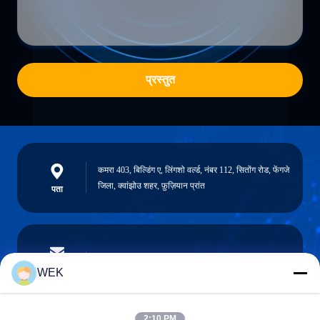
प्रस्तुत
कमरा 403, बिल्डिंग ए, लिंगशो वर्ल्ड, नंबर 112, सितोंग रोड, फेंगजे
जिला, क्वांझोउ शहर, फ़ुज़ियान प्रांत
पता
stream@carrierrollers.com
ईमेल
WEK
2:10 PM