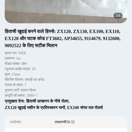
3
/
4
हिताची खुदाई करने वाले हिस्से: ZX120, ZX130, EX100, EX110,
EX120 और घटक कोड FT3602, AP34655, 9114679, 9132600,
9092522 के लिए सटीक मिलान
ब्रांड नाम: WEK
प्रमाणन: Iso
मॉडल संख्या: ओम
न्यूनतम आदेश मात्रा: 10
मूल्य: China
पैकेजिंग विवरण: लकड़ी का क्रेड
प्रसव के समय: 7
भुगतान शर्तें: प्रदान किया
आपूर्ति की क्षमता: 1000+7
प्रमुखता देना:
हिताची उत्खनन के नीचे रोलर
,
ZX120 खुदाई मशीन के प्रतिस्थापन भागों
,
EX100 संगत तल रोलर्स
1कठोरता:
एचआरसी50-52