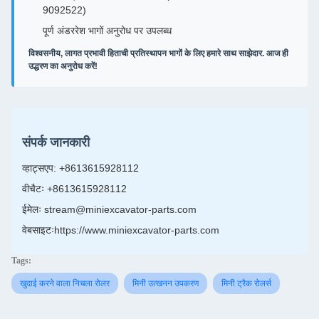
9092522)
पूर्ण अंडररेश भागों अनुरोध पर उपलब्ध
विश्वसनीय, लागत प्रभावी हिताची प्रतिस्थापन भागों के लिए हमारे साथ साझेदार. आज ही
उद्धरण का अनुरोध करें!
संपर्क जानकारी
व्हाट्सएप: +8613615928112
वीचैटः +8613615928112
ईमेलः stream@miniexcavator-parts.com
वेबसाइटः
https://www.miniexcavator-parts.com
Tags:
खुदाई करने वाला निचला रोलर
मिनी उत्खनन उपकरण
मिनी ट्रैक रोलर्स