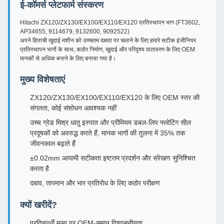
ई-कॉमर्स प्लेटफार्म संस्करण
Hitachi ZX120/ZX130/EX100/EX110/EX120 प्रतिस्थापन भाग (FT3602,
AP34655, 9114679, 9132600, 9092522)
अपने हिताची खुदाई मशीन को उच्चतम दक्षता पर चलाने के लिए हमारे सटीक इंजीनियर
प्रतिस्थापन भागों के साथ, कठोर निर्माण, खुदाई और परिदृश्य वातावरण के लिए OEM
मानकों से अधिक बनाने के लिए बनाया गया है।
मुख्य विशेषताएं
ZX120/ZX130/EX100/EX110/EX120 के लिए OEM स्तर की
संगतता, कोई संशोधन आवश्यक नहीं
उच्च ग्रेड मिश्र धातु इस्पात और प्रीमियम डबल-लिप फ्लोटिंग सील
प्रदूषकों को अवरुद्ध करते हैं, मानक भागों की तुलना में 35% तक
जीवनकाल बढ़ाते हैं
±0.02mm आयामी सटीकता इष्टतम प्रदर्शन और संरेखण सुनिश्चित
करता है
दबाव, तापमान और भार प्रतिरोध के लिए कठोर परीक्षण
क्यों खरीदें?
प्रतिस्पर्धी मूल्य पर OEM-समान विश्वसनीयता