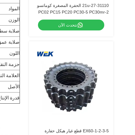
21u-27-31110 الحفرة المصغرة كوماتسو
المواد
PC02 PC15 PC20 PC30-5 PC30mr-2
PC30mr-3 PC40 PC50 PC60 PC60-5
الوزن
نتحدث الآن
PC75uu3 PC95r-2 PC60-7 ذراع
صلابة سط
صلابة عمق
اللون
حزمة النق
العلامة الت
الأصل
قدرة الإنتا
EX60-1-2-3-5 قطع غيار هيكل حفارة