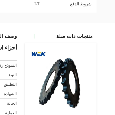
T/T
شروط الدفع
وصف الم
منتجات ذات صلة
أجزاء اس
النموذج رق
النوع
التطبيق
الشهادة
الحالة
العملية