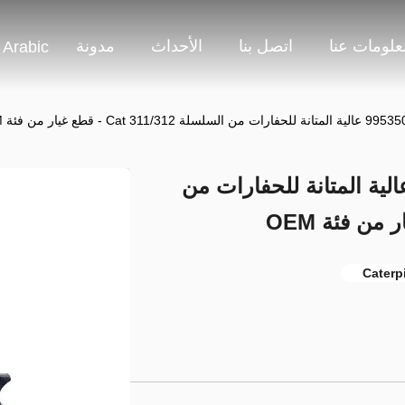
علومات عنا
اتصل بنا
الأحداث
مدونة
Arabic
ان مسننة 4I7472 و995350 عالية المتانة للحفارات من