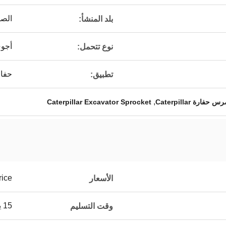
الص
بلد المنشأ:
أجو
نوع تتحمل:
حفار
تطبيق:
,
Caterpillar Excavator Sprocket
rice
الأسعار
15 يوم
وقت التسليم