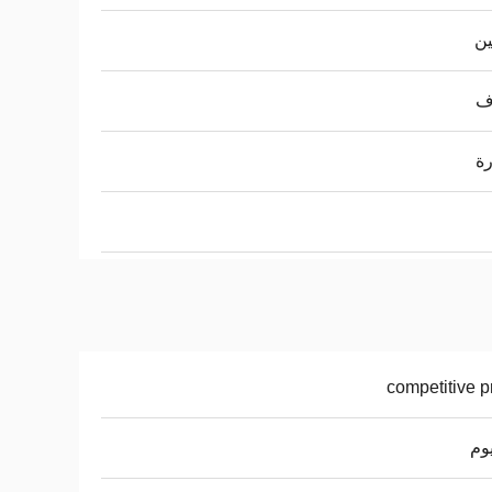
ين
ف
ة
competitive p