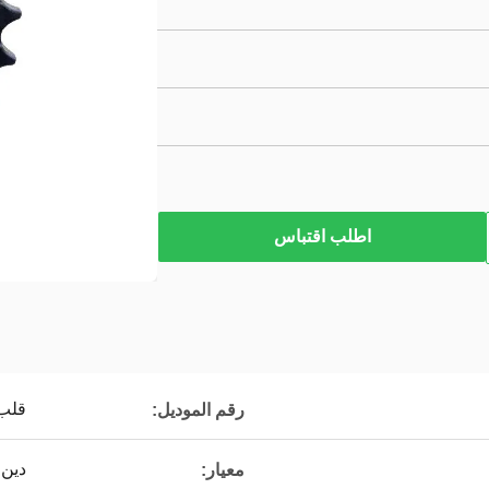
اطلب اقتباس
قلب 
رقم الموديل:
دين 
معيار: